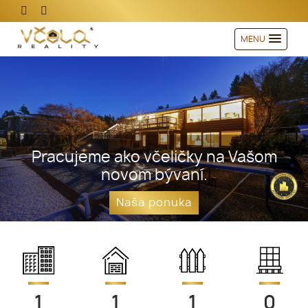
MENU
Pracujeme ako včeličky na Vašom
novom bývaní.
Naša ponuka
1
1
1
0